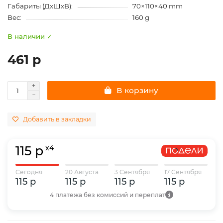
Габариты (ДхШхВ):
70×110×40 mm
Вес:
160 g
В наличии ✓
461 р
В корзину
Добавить в закладки
115 р
x4
Сегодня
20 Августа
3 Сентября
17 Сентября
115 р
115 р
115 р
115 р
4 платежа без комиссий и переплат