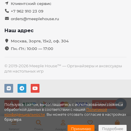
Клиентский сервис
+7 962 910 23 09
orders@meeplehouse.ru
Наш адрес
Москва, Зорге, 15к2, оф. 304
Пн.-Пт.: 10:00 — 17:00
© 2019-2026 Meeple House™ — Органайзеры и аксессуары
для настольных игр
Пользуясь сайтом, вы соглашаетесь с использованием cookies и
обработкой данных в соответствии с нашей
Политикой
конфиденциальности
. Вы можете отозвать согласие в настройках
браузера.
Принимаю
Подробнее
Каталог
Поиск
Аккаунт
Закладки
Корзина