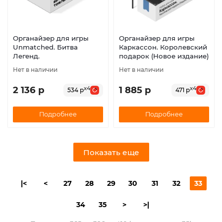
Органайзер для игры
Органайзер для игры
Unmatched. Битва
Каркассон. Королевский
Легенд.
подарок (Новое издание)
Нет в наличии
Нет в наличии
2 136 р
1 885 р
x4
x4
534 р
471 р
Подробнее
Подробнее
Показать еще
|<
<
27
28
29
30
31
32
33
34
35
>
>|