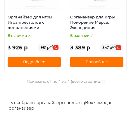
Органайзер для игры
Органайзер для игры
Игра престолов с
Покорение Марса.
дополнениями
Экспедиция
В наличии ✓
В наличии ✓
3 926 р
3 389 р
x4
x4
981 р
847 р
Подробнее
Подробнее
Показано с 1 по 4 из 4 (всего страниц: 1)
Тут собраны органайзеры под UniqBox чемодан-
органайзер