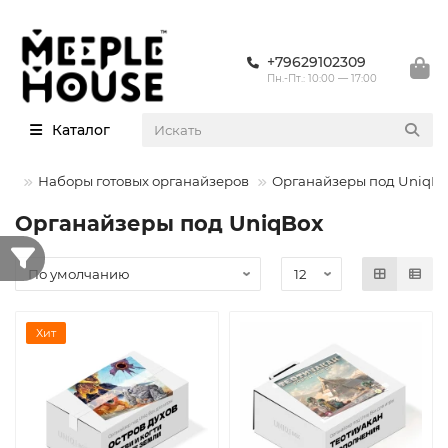
+79629102309
Пн.-Пт.: 10:00 — 17:00
Каталог
ры
Наборы готовых органайзеров
Органайзеры под UniqBo
Органайзеры под UniqBox
Хит