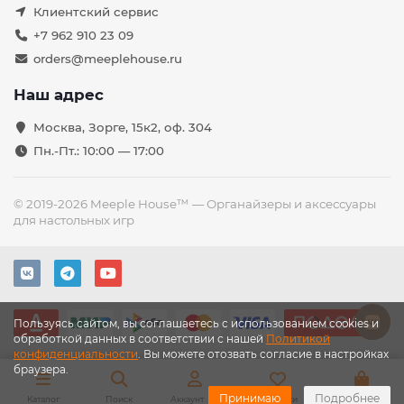
Клиентский сервис
+7 962 910 23 09
orders@meeplehouse.ru
Наш адрес
Москва, Зорге, 15к2, оф. 304
Пн.-Пт.: 10:00 — 17:00
© 2019-2026 Meeple House™ — Органайзеры и аксессуары
для настольных игр
Пользуясь сайтом, вы соглашаетесь с использованием cookies и
обработкой данных в соответствии с нашей
Политикой
конфиденциальности
. Вы можете отозвать согласие в настройках
браузера.
Принимаю
Подробнее
Каталог
Поиск
Аккаунт
Закладки
Корзина