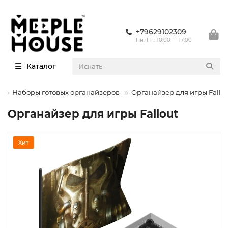
+79629102309
Пн.-Пт.: 10:00 — 17:00
Каталог
ы
Наборы готовых органайзеров
Органайзер для игры Fallo
Органайзер для игры Fallout
Хит