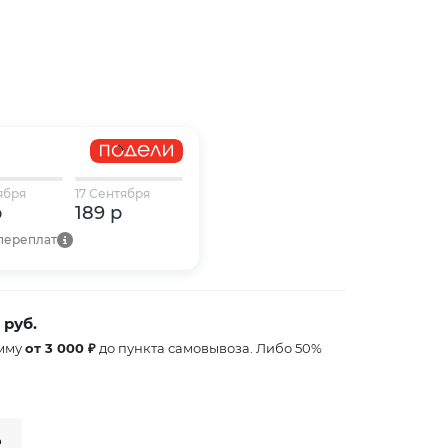
ября
17 Сентября
р
189 р
 переплат
 руб.
умму
от 3 000 ₽
до пункта самовывоза. Либо 50%
₽