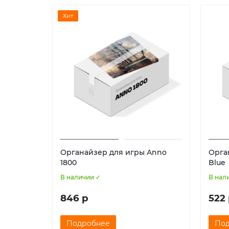
Хит
Органайзер для игры Anno
Орга
1800
Blue
В наличии ✓
В нал
846 р
522
Подробнее
По