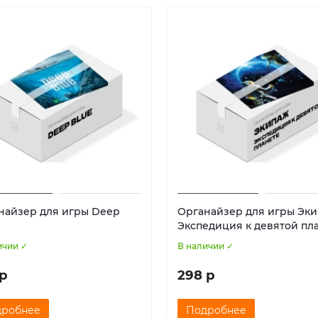
найзер для игры Deep
Органайзер для игры Эки
Экспедиция к девятой пл
ичии ✓
В наличии ✓
 р
298 р
дробнее
Подробнее