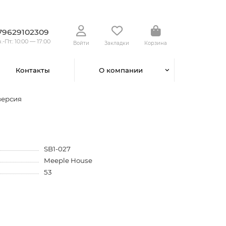
79629102309
.-Пт.: 10:00 — 17:00
Войти
Закладки
Корзина
Контакты
О компании
версия
SB1-027
Meeple House
53