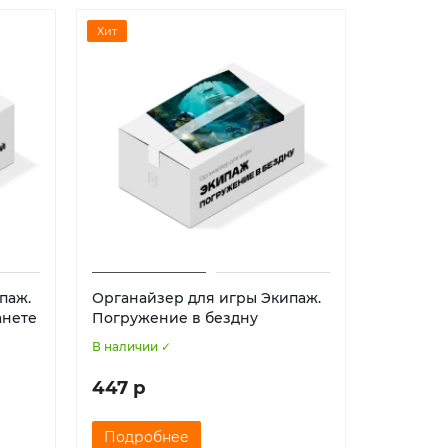
Хит
Хит
паж.
Органайзер для игры Экипаж.
Органай
анете
Погружение в бездну
Вампиры
В наличии ✓
В наличии
447 р
672 р
Подробнее
Подро