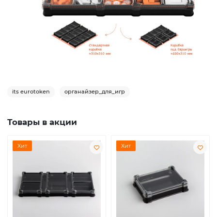
its eurotoken
органайзер_для_игр
Товары в акции
Хит
Хит