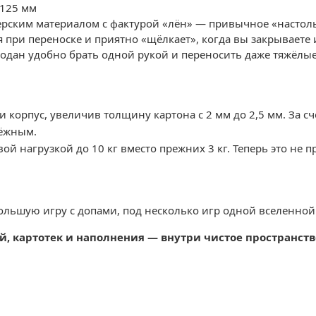
 125 мм
ерским материалом с фактурой «лён» — привычное «насто
при переноске и приятно «щёлкает», когда вы закрываете 
модан удобно брать одной рукой и переносить даже тяжёлы
 корпус, увеличив толщину картона с 2 мм до 2,5 мм. За с
дёжным.
вой нагрузкой до 10 кг вместо прежних 3 кг. Теперь это не 
ольшую игру с допами, под несколько игр одной вселенной
, картотек и наполнения — внутри чистое пространст