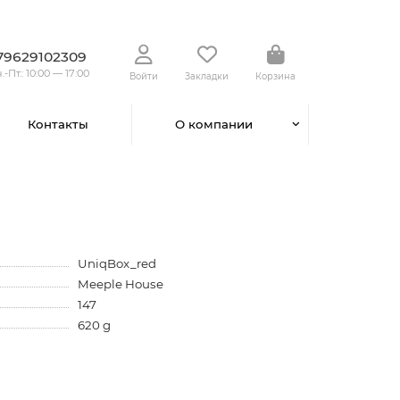
79629102309
.-Пт.: 10:00 — 17:00
Войти
Закладки
Корзина
Контакты
О компании
UniqBox_red
Meeple House
147
620 g