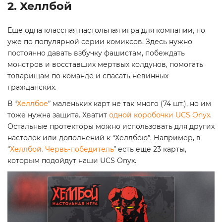
2. Хеллбой
Еще одна классная настольная игра для компании, но
уже по популярной серии комиксов. Здесь нужно
постоянно давать взбучку фашистам, побеждать
монстров и восставших мертвых колдунов, помогать
товарищам по команде и спасать невинных
гражданских.
В “
Хеллбое
” маленьких карт не так много (74 шт.), но им
тоже нужна защита. Хватит
одной коробочки UCS Onyx
.
Остальные протекторы можно использовать для других
настолок или дополнений к “Хеллбою”. Например, в
“
Хеллбой. Червь-победитель
” есть еще 23 карты,
которым подойдут наши UCS Onyx.