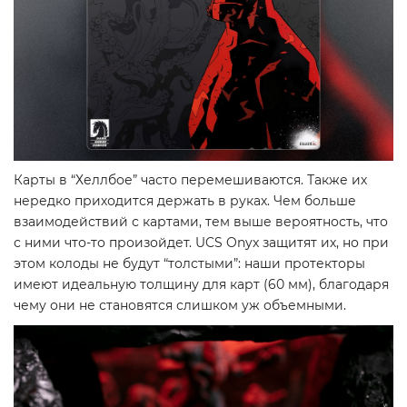
Карты в “Хеллбое” часто перемешиваются. Также их
нередко приходится держать в руках. Чем больше
взаимодействий с картами, тем выше вероятность, что
с ними что-то произойдет. UCS Onyx защитят их, но при
этом колоды не будут “толстыми”: наши протекторы
имеют идеальную толщину для карт (60 мм), благодаря
чему они не становятся слишком уж объемными.