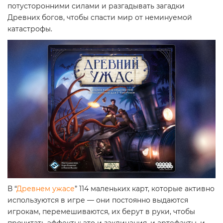
потусторонними силами и разгадывать загадки
Древних богов, чтобы спасти мир от неминуемой
катастрофы.
В “
Древнем ужасе
” 114 маленьких карт, которые активно
используются в игре — они постоянно выдаются
игрокам, перемешиваются, их берут в руки, чтобы