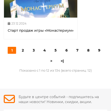
23.12.2024
Старт продаж игры «Монастериум»
1
2
3
4
5
6
7
8
9
>
>|
Показано с 1 по 12 из 134 (всего страниц: 12)
Будьте в центре событий - подпишитесь на
наши новости! Новинки, скидки, акции.