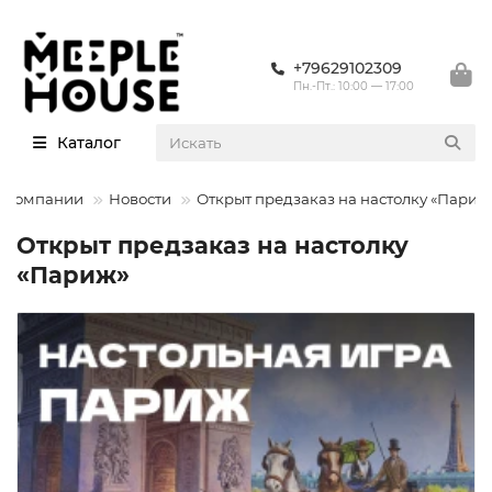
+79629102309
Пн.-Пт.: 10:00 — 17:00
Каталог
 компании
Новости
Открыт предзаказ на настолку «Париж
Открыт предзаказ на настолку
«Париж»