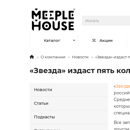
Каталог
Акции
О компании
Новости
«Звезда» издаст 
«Звезда» издаст пять к
«
Звезд
Новости
россий
Средне
Статьи
которы
специа
Подкасты
Все за
другом