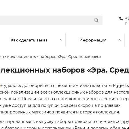
+
Пн
Как сделать заказ
Информация
пять коллекционных наборов «Эра. Средневековье»
оллекционных наборов «Эра. Сре
е
» удалось договориться с немецким издательством Eggertsp
ской локализации всех коллекционных наборов для настолк
вековье». Пока известно о пяти коллекционных сериях, пер
х уже доступна для покупки. Совсем скоро на прилавках
лизированных магазинов появится и вторая коллекция.
планированные к выпуску наборы прекрасно сочетаются дру
, с базовой игрой и дополнением «Реки и дороги», обещан