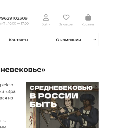
79629102309
.-Пт.: 10:00 — 17:00
Войти
Закладки
Корзина
Контакты
О компании
дневековье»
iele о
и «Эра.
вая из
г с
ным