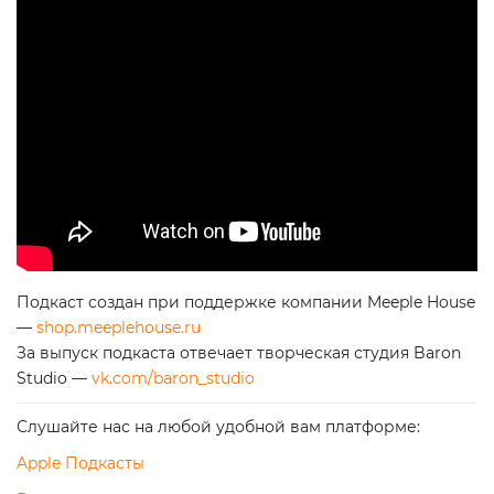
Подкаст создан при поддержке компании Meeple House
—
shop.meeplehouse.ru
За выпуск подкаста отвечает творческая студия Baron
Studio —
vk.com/baron_studio
Слушайте нас на любой удобной вам платформе:
Apple Подкасты