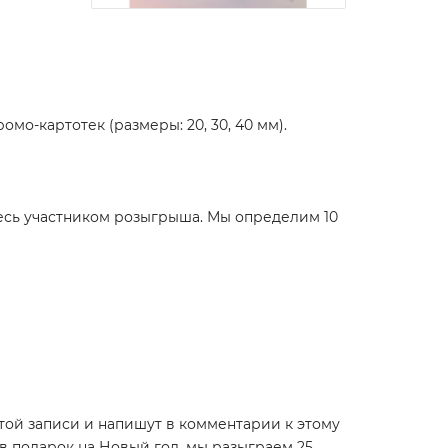
мо-картотек (размеры: 20, 30, 40 мм).
тесь участником розыгрыша. Мы определим 10
той записи и напишут в комментарии к этому
 в подарок на Новый год, мы разыграем 25