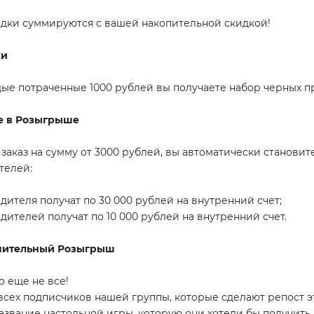
идки суммируются с вашей накопительной скидкой!
ки
ые потраченные 1000 рублей вы получаете набор черных про
е в Розыгрыше
 заказ на сумму от 3000 рублей, вы автоматически станови
телей:
едителя получат по 30 000 рублей на внутренний счет;
едителей получат по 10 000 рублей на внутренний счет.
нительный Розыгрыш
о еще не все!
всех подписчиков нашей группы, которые сделают репост э
название настольной игры, которую они хотели бы получить