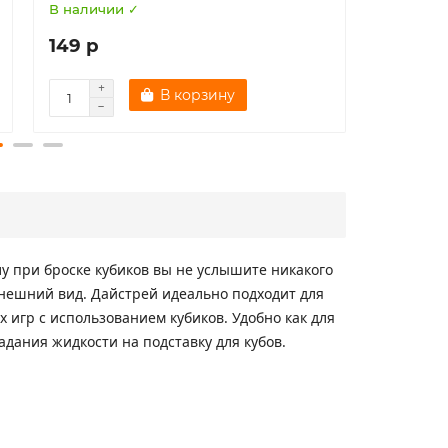
В наличии ✓
В наличи
149 р
224 р
В корзину
лу при броске кубиков вы не услышите никакого
внешний вид. Дайстрей идеально подходит для
х игр с использованием кубиков. Удобно как для
падания жидкости на подставку для кубов.