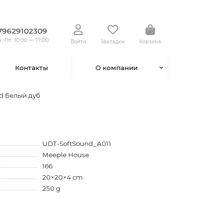
79629102309
.-Пт.: 10:00 — 17:00
Войти
Закладки
Корзина
Контакты
О компании
nd Белый дуб
UDT-SoftSound_A011
Meeple House
166
20×20×4 cm
250 g