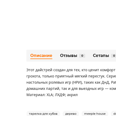
Описание
Отзывы
Сетапы
0
0
Этот дайстрей создан для тех, кто ценит комфор
грохота, только приятный мягкий перестук. Сер
настольных ролевых игр (НРИ), таких как ДнД, P
домашних партий, так и для выездных игр — ком
Материал: XLA; ЛХДФ; акрил
тарелка для кубов
дерево
meeple house
d