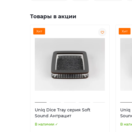
Товары в акции
Хит
Хит
Uniq Dice Tray серия Soft
Uniq 
Sound Антрацит
Soun
В наличии ✓
В нал