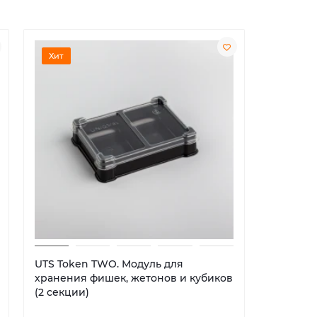
Хит
Хит
UTS Token TWO. Модуль для
UTS Euro
хранения фишек, жетонов и кубиков
хранени
(2 секции)
(5 секци