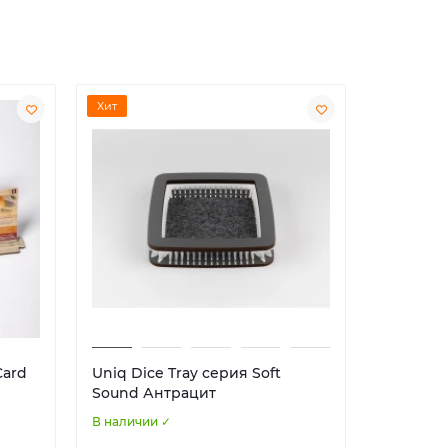
Хит
Хит
Card
Uniq Dice Tray серия Soft
Uniq Dic
Sound Антрацит
Sound О
В наличии ✓
В наличии