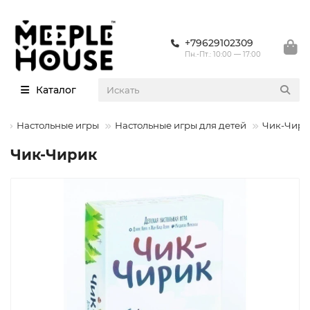
+79629102309
Пн.-Пт.: 10:00 — 17:00
Каталог
г
Настольные игры
Настольные игры для детей
Чик-Чири
Чик-Чирик