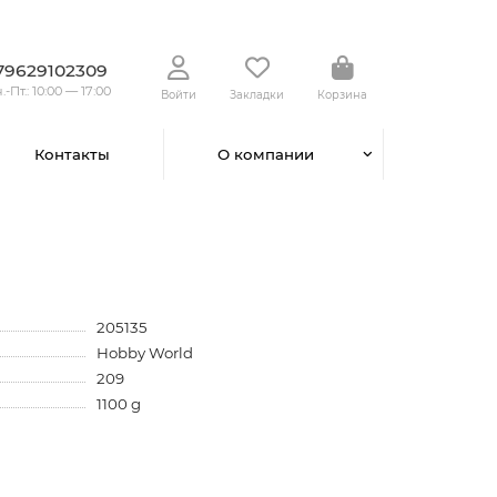
79629102309
.-Пт.: 10:00 — 17:00
Войти
Закладки
Корзина
Контакты
О компании
205135
Hobby World
209
1100 g