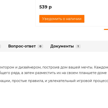
539 р
Уведомить о наличии
Вопрос-ответ
Документы
0
1
итектором и дизайнером, построив дом вашей мечты. Каждо
бщего ряда, а затем разместить их на своем планшете-дом
ации, простые правила, и увлекательный игровой процесс