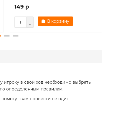
149 р
224 р
В корзину
му игроку в свой ход необходимо выбрать
е по определенным правилам.
 помогут вам провести не один