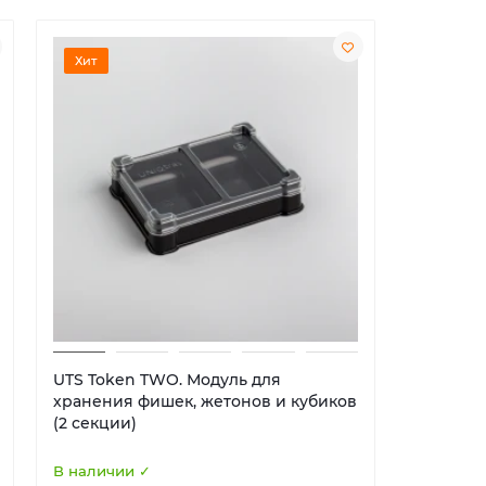
Хит
Хит
UTS Token TWO. Модуль для
UTS Euro
хранения фишек, жетонов и кубиков
хранени
(2 секции)
(5 секци
В наличии ✓
В наличи