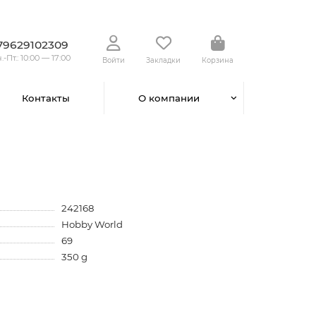
79629102309
.-Пт.: 10:00 — 17:00
Войти
Закладки
Корзина
Контакты
О компании
242168
Hobby World
69
350 g