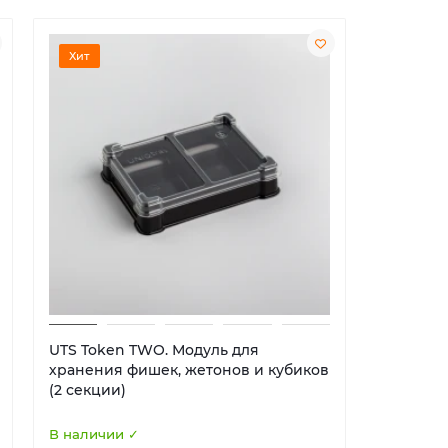
Хит
Хит
UTS Token TWO. Модуль для
UTS Euro
хранения фишек, жетонов и кубиков
хранени
(2 секции)
(5 секци
В наличии ✓
В наличи