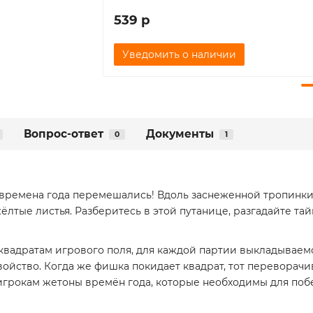
539 р
Уведомить о наличии
Вопрос-ответ
Документы
0
1
времена года перемешались! Вдоль заснеженной тропинки 
жёлтые листья. Разберитесь в этой путанице, разгадайте та
вадратам игрового поля, для каждой партии выкладываем
войство. Когда же фишка покидает квадрат, тот переворач
игрокам жетоны времён года, которые необходимы для поб