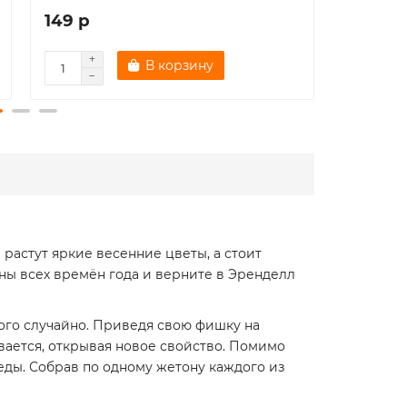
149 р
224 р
В корзину
растут яркие весенние цветы, а стоит
йны всех времён года и верните в Эренделл
ого случайно. Приведя свою фишку на
ивается, открывая новое свойство. Помимо
еды. Собрав по одному жетону каждого из