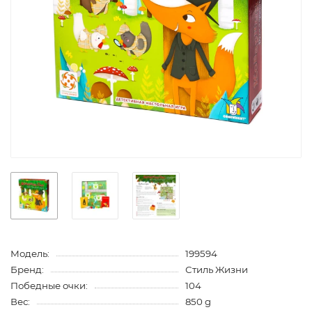
Модель:
199594
Бренд:
Стиль Жизни
Победные очки:
104
Вес:
850 g