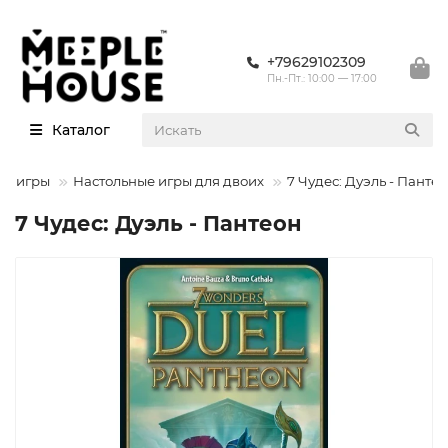
+79629102309
Пн.-Пт.: 10:00 — 17:00
Каталог
ые игры
Настольные игры для двоих
7 Чудес: Дуэль - Панте
7 Чудес: Дуэль - Пантеон