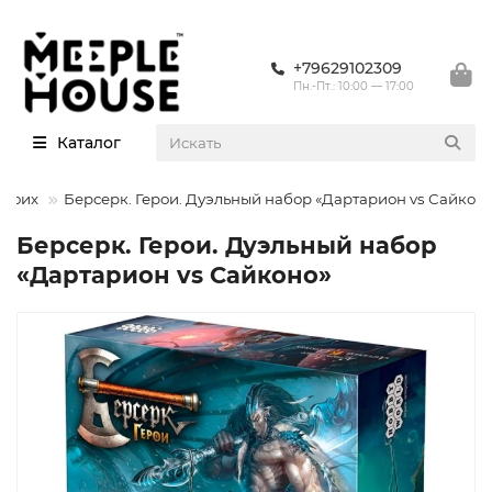
+79629102309
Пн.-Пт.: 10:00 — 17:00
Каталог
двоих
Берсерк. Герои. Дуэльный набор «Дартарион vs Сайкон
Берсерк. Герои. Дуэльный набор
«Дартарион vs Сайконо»