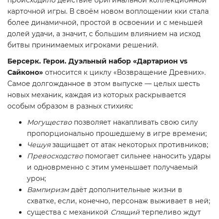
происходило действие оригинальной коллекционной
карточной игры. В своём новом воплощении кки стала
более динамичной, простой в освоении и с меньшей
долей удачи, а значит, с большим влиянием на исход
битвы принимаемых игроками решений.
Берсерк. Герои. Дуэльный набор «Дартарион vs
Сайконо»
относится к циклу «Возвращение Древних».
Самое долгожданное в этом выпуске — целых шесть
новых механик, каждая из которых раскрывается
особым образом в разных стихиях:
Могущество
позволяет накапливать свою силу
пропорционально прошедшему в игре времени;
Чешуя
защищает от атак некоторых противников;
Превосходство
помогает сильнее наносить удары
и одноврменно с этим уменьшает получаемый
урон;
Вампиризм
даёт дополнительные жизни в
схватке, если, конечно, персонаж выживает в ней;
существа с механикой
Спящий
терпеливо ждут