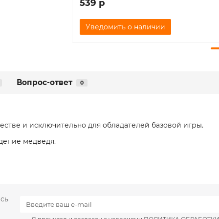
539 р
Уведомить о наличии
Вопрос-ответ
0
честве и исключительно для обладателей базовой игры.
дение медведя.
есь