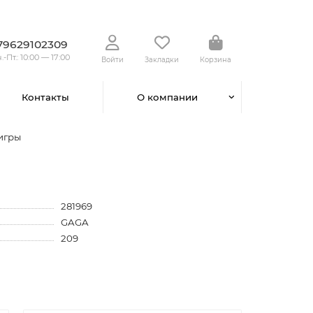
79629102309
.-Пт.: 10:00 — 17:00
Войти
Закладки
Корзина
Контакты
О компании
игры
281969
GAGA
209