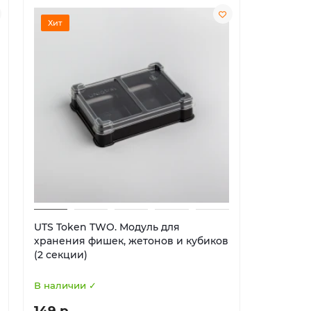
Хит
Хит
UTS Token TWO. Модуль для
UTS Euro
хранения фишек, жетонов и кубиков
хранени
(2 секции)
(5 секци
В наличии ✓
В наличи
149 р
224 р