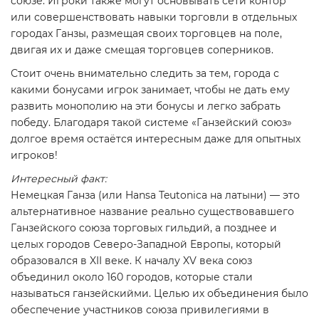
союзе. Игроки также могут основывать сети контор
или совершенствовать навыки торговли в отдельных
городах Ганзы, размещая своих торговцев на поле,
двигая их и даже смещая торговцев соперников.
Стоит очень внимательно следить за тем, города с
какими бонусами игрок занимает, чтобы не дать ему
развить монополию на эти бонусы и легко забрать
победу. Благодаря такой системе «Ганзейский союз»
долгое время остаётся интересным даже для опытных
игроков!
Интересный факт:
Немецкая Ганза (или Hansa Teutonica на латыни) — это
альтернативное название реально существовавшего
Ганзейского союза торговых гильдий, а позднее и
целых городов Северо-Западной Европы, который
образовался в XII веке. К началу XV века союз
объединил около 160 городов, которые стали
называться ганзейскийми. Целью их объединения было
обеспечение участников союза привилегиями в