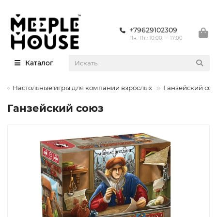
+79629102309
Пн.-Пт.: 10:00 — 17:00
Каталог
ы
Настольные игры для компании взрослых
Ганзейский со
Ганзейский союз