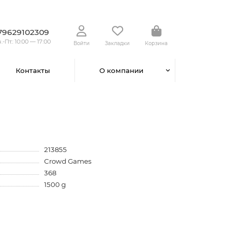
79629102309
.-Пт.: 10:00 — 17:00
Войти
Закладки
Корзина
Контакты
О компании
213855
Crowd Games
368
1500 g