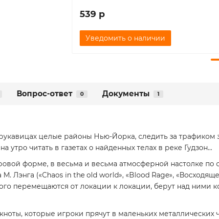
539 р
Уведомить о наличии
Вопрос-ответ
Документы
0
1
рукавицах целые районы Нью-Йорка, следить за трафиком 
утро читать в газетах о найденных телах в реке Гудзон...
игровой форме, в весьма и весьма атмосферной настолке п
 Лэнга («Chaos in the old world», «Blood Rage», «Восходя
ого перемещаются от локации к локации, берут над ними к
кноты, которые игроки прячут в маленьких металлических ч