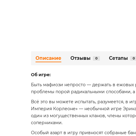
Описание
Отзывы
Сетапы
0
0
Об игре:
Быть мафиози непросто — держать в ежовых 
проблемы порой радикальными способами, а на 
Всё это вы можете испытать, разумеется, в 
Империя Корлеоне» — необычной игре Эрика М.
один из могущественных кланов, члены котор
соперниками.
Особый азарт в игру привносят собраные бан