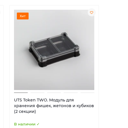
Хит
Хит
UTS Token TWO. Модуль для
UTS Euro
хранения фишек, жетонов и кубиков
хранени
(2 секции)
(5 секци
В наличии ✓
В наличи