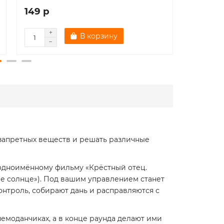
149 р
224 р
В корзину
запретных веществ и решать различные
о одноимённому фильму «Крёстный отец.
щее солнце»). Под вашим управлением станет
онтроль, собирают дань и расправляются с
емоданчиках, а в конце раунда делают ими