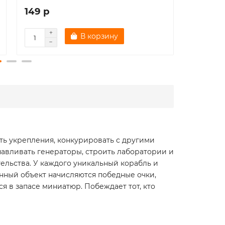
149 р
224 р
В корзину
ать укрепления, конкурировать с другими
навливать генераторы, строить лаборатории и
тельства. У каждого уникальный корабль и
нный объект начисляются победные очки,
ся в запасе миниатюр. Побеждает тот, кто