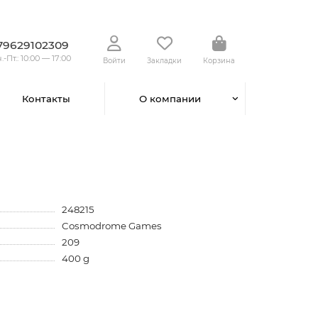
79629102309
.-Пт.: 10:00 — 17:00
Войти
Закладки
Корзина
Контакты
О компании
248215
Cosmodrome Games
209
400 g