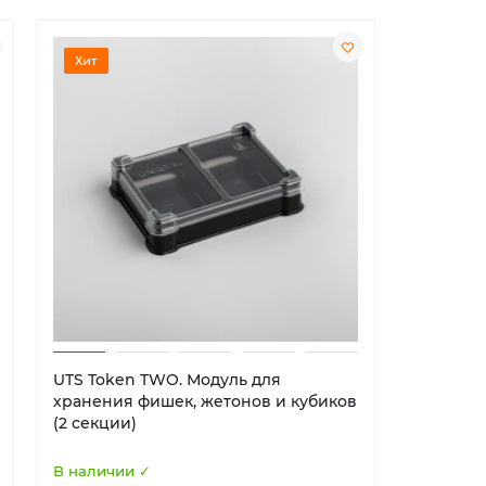
Хит
Хит
UTS Token TWO. Модуль для
UTS Euro
хранения фишек, жетонов и кубиков
хранени
(2 секции)
(5 секци
В наличии ✓
В наличи