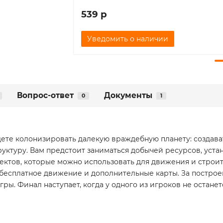
539 р
Уведомить о наличии
Вопрос-ответ
Документы
0
1
удете колонизировать далекую враждебную планету: создав
уктуру. Вам предстоит заниматься добычей ресурсов, уста
оектов, которые можно использовать для движения и строи
 бесплатное движение и дополнительные карты. За построе
гры. Финал наступает, когда у одного из игроков не останет