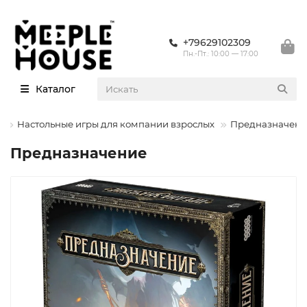
+79629102309
Пн.-Пт.: 10:00 — 17:00
Каталог
ы
Настольные игры для компании взрослых
Предназначени
Предназначение