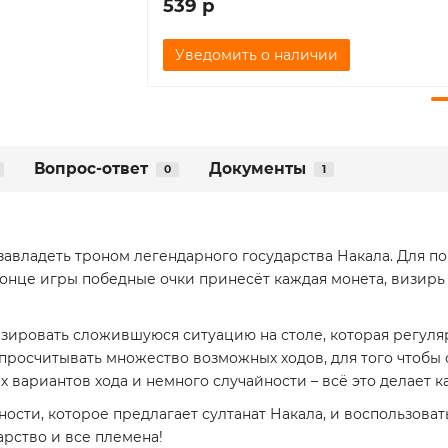
539 р
Уведомить о наличии
Вопрос-ответ
Документы
0
1
авладеть троном легендарного государства Накала. Для п
конце игры победные очки принесёт каждая монета, визирь
зировать сложившуюся ситуацию на столе, которая регуляр
и просчитывать множество возможных ходов, для того чтобы
х вариантов хода и немного случайности – всё это делает
ности, которое предлагает султанат Накала, и воспользовать
арство и все племена!