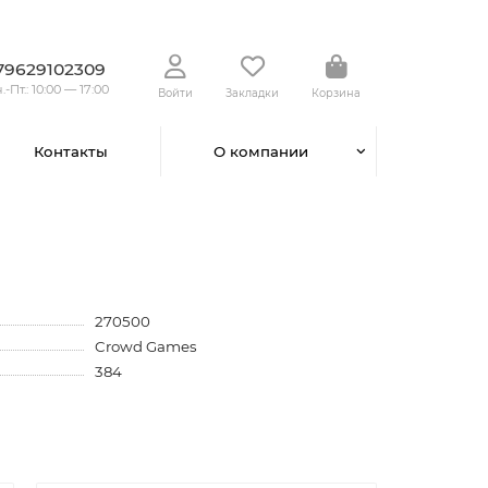
79629102309
.-Пт.: 10:00 — 17:00
Войти
Закладки
Корзина
Контакты
О компании
270500
Crowd Games
384