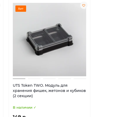
Хит
Хит
UTS Token TWO. Модуль для
UTS Euro
хранения фишек, жетонов и кубиков
хранени
(2 секции)
(5 секци
В наличии ✓
В наличи
149 р
224 р