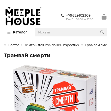
+79629102309
Пн.-Пт.: 10:00 — 17:00
Каталог
ры
Настольные игры для компании взрослых
Трамвай смерт
Трамвай смерти