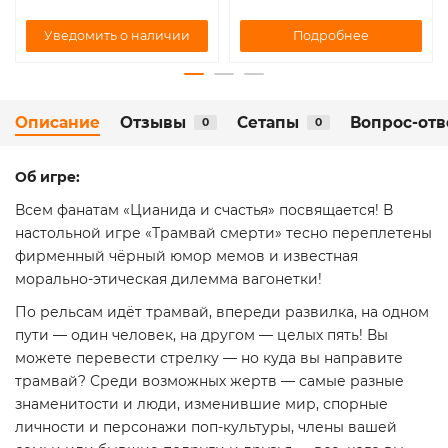
Подробнее
Уведомить о наличии
Описание
Отзывы
Сетапы
Вопрос-отв
0
0
Об игре:
Всем фанатам «Цианида и счастья» посвящается! В
настольной игре «Трамвай смерти» тесно переплетены
фирменный чёрный юмор мемов и известная
морально-этическая дилемма вагонетки!
По рельсам идёт трамвай, впереди развилка, на одном
пути — один человек, на другом — целых пять! Вы
можете перевести стрелку — но куда вы направите
трамвай? Среди возможных жертв — самые разные
знаменитости и люди, изменившие мир, спорные
личности и персонажи поп-культуры, члены вашей