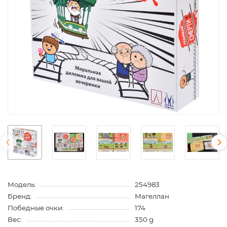
Модель:
254983
Бренд:
Магеллан
Победные очки:
174
Вес:
350 g