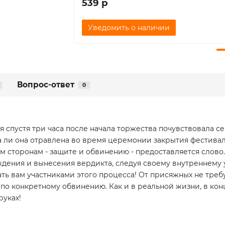
539 р
Уведомить о наличии
Вопрос-ответ
0
спустя три часа после начала торжества почувствовала себ
а ли она отравлена во время церемонии закрытия фестива
им сторонам - защите и обвинению - предоставляется слов
ждения и вынесения вердикта, следуя своему внутреннему
ть вам участниками этого процесса! От присяжных не треб
по конкретному обвинению. Как и в реальной жизни, в конц
руках!