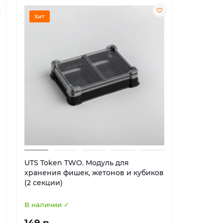
Хит
Хит
UTS Token TWO. Модуль для
UTS Euro
хранения фишек, жетонов и кубиков
хранени
(2 секции)
(5 секци
В наличии ✓
В наличи
149 р
224 р