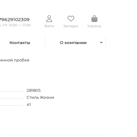
79629102309
.-Пт.: 10:00 — 17:00
Войти
Закладки
Корзина
Контакты
О компании
винной пробке
281805
Стиль Жизни
41