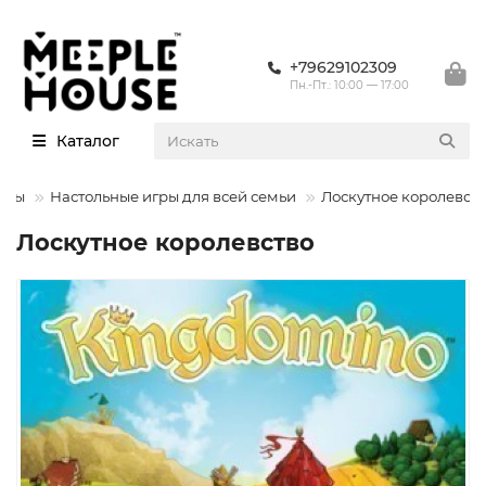
+79629102309
Пн.-Пт.: 10:00 — 17:00
Каталог
гры
Настольные игры для всей семьи
Лоскутное королевст
Лоскутное королевство