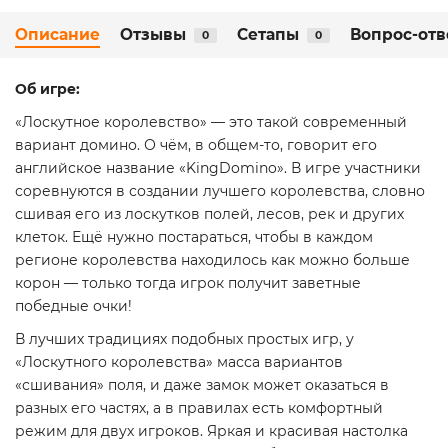
Описание
Отзывы
Сетапы
Вопрос-отв
0
0
Об игре:
«Лоскутное королевство» — это такой современный
вариант домино. О чём, в общем-то, говорит его
английское название «KingDomino». В игре участники
соревнуются в создании лучшего королевства, словно
сшивая его из лоскутков полей, лесов, рек и других
клеток. Ещё нужно постараться, чтобы в каждом
регионе королевства находилось как можно больше
корон — только тогда игрок получит заветные
победные очки!
В лучших традициях подобных простых игр, у
«Лоскутного королевства» масса вариантов
«сшивания» поля, и даже замок может оказаться в
разных его частях, а в правилах есть комфортный
режим для двух игроков. Яркая и красивая настолка