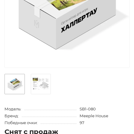
Модель:
SB1-080
Бренд:
Meeple House
Победные очки:
97
Снят с продаж