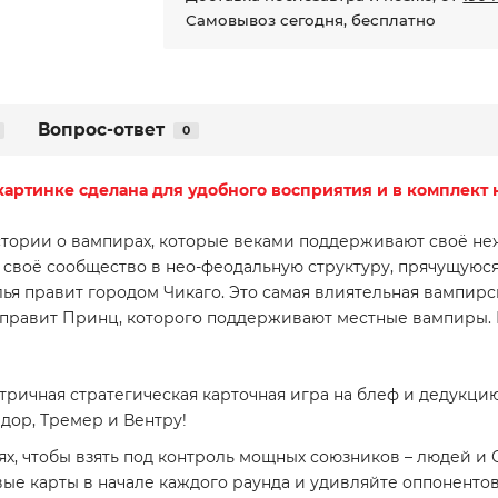
Самовывоз сегодня, бесплатно
Вопрос-ответ
0
картинке сделана для удобного восприятия и в комплект н
стории о вампирах, которые веками поддерживают своё н
своё сообщество в нео-феодальную структуру, прячущуюся
я правит городом Чикаго. Это самая влиятельная вампирск
равит Принц, которого поддерживают местные вампиры. Но
тричная стратегическая карточная игра на блеф и дедукцию
адор, Тремер и Вентру!
ях, чтобы взять под контроль мощных союзников – людей и 
вые карты в начале каждого раунда и удивляйте оппонен