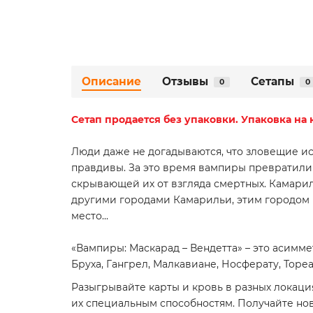
Описание
Отзывы
Сетапы
0
0
Сетап
продается без упаковки. Упаковка на 
Люди даже не догадываются, что зловещие и
правдивы. За это время вампиры превратили 
скрывающей их от взгляда смертных. Камариль
другими городами Камарильи, этим городом п
место...
«Вампиры: Маскарад – Вендетта» – это асимме
Бруха, Гангрел, Малкавиане, Носферату, Торе
Разыгрывайте карты и кровь в разных локаци
их специальным способностям. Получайте но