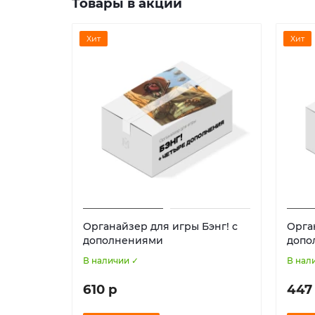
Товары в акции
Хит
Хит
Органайзер для игры Бэнг! с
Орга
дополнениями
допо
В наличии ✓
В нал
610 р
447