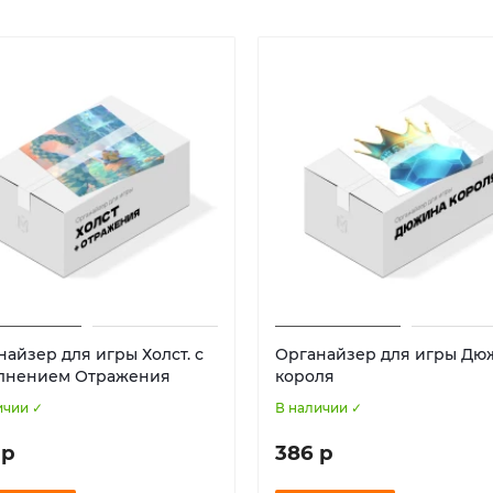
найзер для игры Холст. с
Органайзер для игры Дю
лнением Отражения
короля
ичии ✓
В наличии ✓
 р
386 р