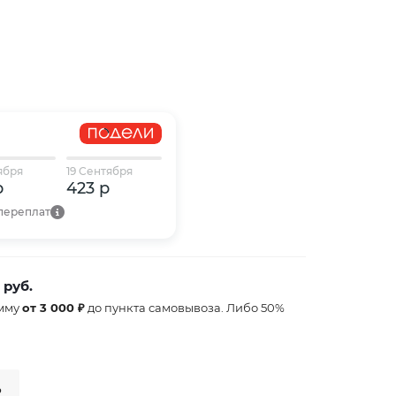
ября
19 Сентября
р
423 р
 переплат
 руб.
умму
от 3 000 ₽
до пункта самовывоза. Либо 50%
₽