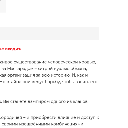
е входит.
еживое существование человеческой кровью,
 за Маскарадом – хитрой вуалью обмана,
ая организация за всю историю. И, как и
 втайне они ведут борьбу, чтобы занять его
. Вы станете вампиром одного из кланов:
Сородичей – и приобрести влияние и доступ к
тов своими изощрёнными комбинациями.