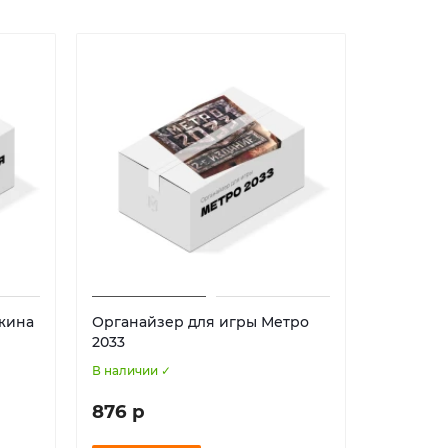
Хит
жина
Органайзер для игры Метро
Органай
2033
Ренесcа
В наличии ✓
В наличии
876 р
1 902 р