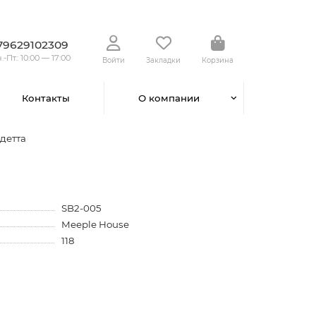
79629102309
.-Пт.: 10:00 — 17:00
Войти
Закладки
Корзина
Контакты
О компании
детта
SB2-005
Meeple House
118