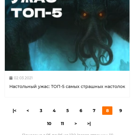
02.03.2021
Настольный ужас: ТОП-5 самых страшных настолок
|<
<
3
4
5
6
7
8
9
10
11
>
>|
Показано с 85 по 96 из 130 (всего страниц: 11)