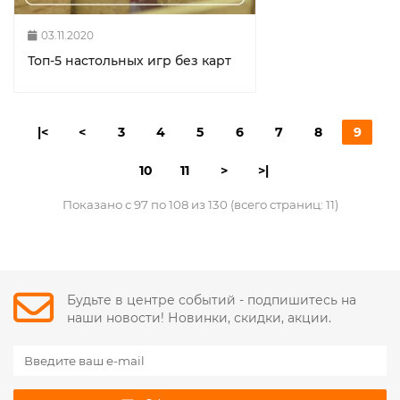
03.11.2020
Топ-5 настольных игр без карт
|<
<
3
4
5
6
7
8
9
10
11
>
>|
Показано с 97 по 108 из 130 (всего страниц: 11)
Будьте в центре событий - подпишитесь на
наши новости! Новинки, скидки, акции.