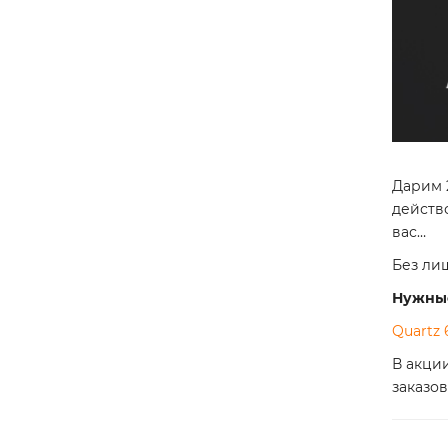
Дарим 2
действ
вас…
Без ли
Нужные
Quartz 
В акци
заказов