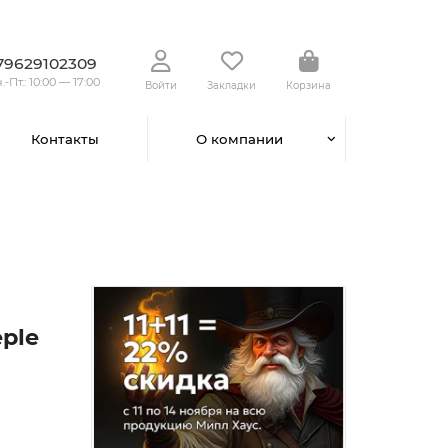
79629102309
.-Пт.: 10:00 — 17:00
Войти
Закладки
Корзина
Контакты
О компании
ple