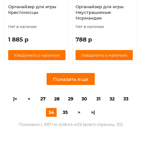
Органайзер для игры
Органайзер для игры
Крестоносцы
Неустрашимые:
Нормандия
Нет в наличии
Нет в наличии
1 885 р
788 р
Уведомить о наличии
Уведомить о наличии
Показать еще
|<
<
27
28
29
30
31
32
33
34
35
>
>|
Показано с 397 по 408 из 409 (всего страниц: 35)