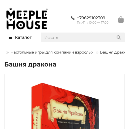
+79629102309
Пн.-Пт.: 10:00 — 17:00
Каталог
ры
Настольные игры для компании взрослых
Башня дракон
Башня дракона