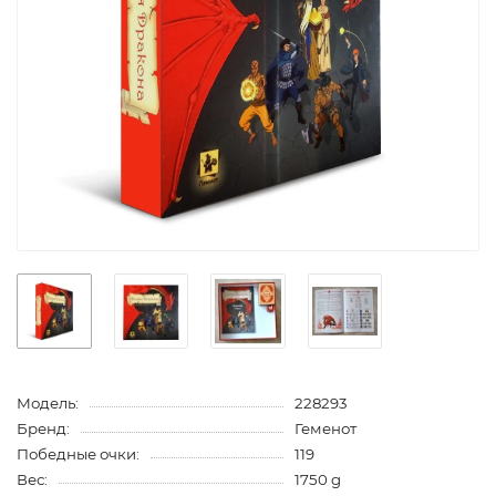
Модель:
228293
Бренд:
Геменот
Победные очки:
119
Вес:
1750 g