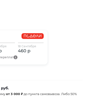
ября
18 Сентября
р
460 р
 переплат
 руб.
умму
от 3 000 ₽
до пункта самовывоза. Либо 50%