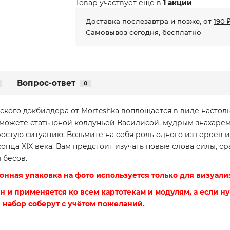
Товар участвует еще в
1 акции
Доставка послезавтра и позже, от
190 
Самовывоз сегодня, бесплатно
Вопрос-ответ
0
кого дэкбилдера от Morteshka воплощается в виде настоль
Вы можете стать юной колдуньей Василисой, мудрым знахаре
стую ситуацию. Возьмите на себя роль одного из героев 
нца XIX века. Вам предстоит изучать новые слова силы, с
 бесов.
онная упаковка на фото используется только для визуализ
н и применяется ко всем картотекам и модулям, а если н
и набор соберут с учётом пожеланий.