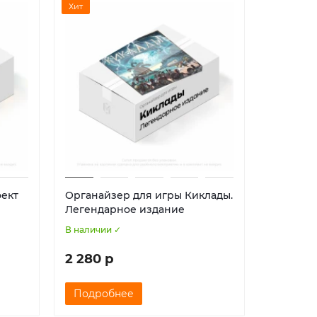
Хит
Хит
оект
Органайзер для игры Киклады.
Органай
Легендарное издание
В наличии ✓
В наличии
2 280 р
1 222 р
Подробнее
Подро