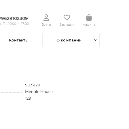
79629102309
.-Пт.: 10:00 — 17:00
Войти
Закладки
Корзина
Контакты
О компании
SB3-128
Meeple House
129