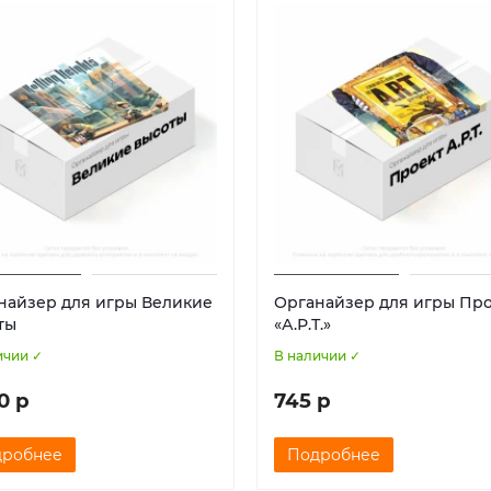
найзер для игры Великие
Органайзер для игры Пр
ты
«А.Р.Т.»
ичии ✓
В наличии ✓
0 р
745 р
дробнее
Подробнее