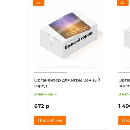
Хит
Хит
Органайзер для игры Вечный
Орга
город
высо
В наличии ✓
В нал
672 р
1 49
Подробнее
По