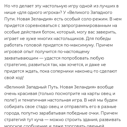
Но что делает эту настольную игру одной из лучших в
нише «для одного игрока»? У «Великого Западного
Пути. Новая Зеландия» есть особый соло-режим. В нем
придется соревноваться с запрограммированным на
особые действия ботом, который, могу вас заверить,
играет не хуже многих настольщиков. Для победы
работать головой придется по-максимуму. Причем
игровой опыт получится по-настоящему
захватывающим — удастся попробовать любую
стратегию, развиться так, как хочется, и даже не
придется ждать, пока соперники наконец-то сделают
свой ход!
«Великий Западный Путь. Новая Зеландия» вообще
очень красивая (только посмотрите на карты овец и
поле!) и тематичная настольная игра. В ней мы будем
собирать свое стадо овец и отправлять его в разные
города, попутно зарабатывая победные очки. Причем
стратегий тут куча — можно строить здания, развивать
морское сообщение и даже торговать овечьей