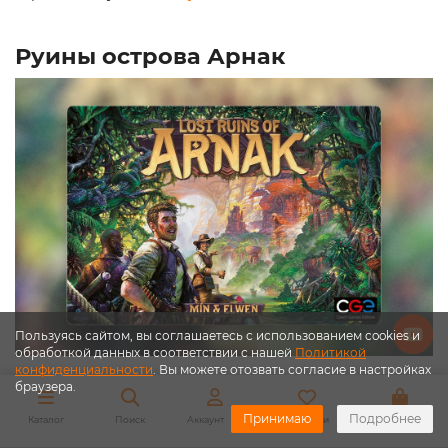
Руины острова Арнак
Пользуясь сайтом, вы соглашаетесь с использованием cookies и
обработкой данных в соответствии с нашей
Политикой
конфиденциальности
. Вы можете отозвать согласие в настройках
браузера.
На этом острове придется не только радоваться
редким археологическим находкам, но и старательно
Принимаю
Подробнее
Каталог
Поиск
Аккаунт
Закладки
Корзина
думать…