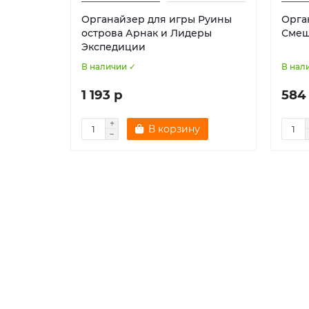
Органайзер для игры Руины
Орга
острова Арнак и Лидеры
Смеш
Экспедиции
В наличии ✓
В нал
1 193 р
584
В корзину