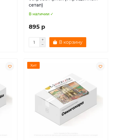
сетап)
В наличии ✓
895 р
В корзину
Хит