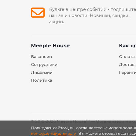
Будьте в центре событий - подпишит
на наши новости! Новинки, скидки,
акции.
Meeple House
Как с
Вакансии
Оплата
Сотрудники
Достав
Лицензии
Гарант
Политика
© 2019-2026 Meeple House™ — Органайзеры и акс
Пользуясь сайтом, вы соглашаетесь с использован
конфиденциальности
. Вы можете отозвать соглас