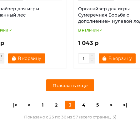
найзер для игры
Органайзер для игры
анный лес
Сумеречная Борьба с
дополнением Нулевой Хо
ичии ✓
В наличии ✓
 р
1 043 р
В корзину
В корзину
Показать еще
|<
<
1
2
3
4
5
>
>|
Показано с 25 по 36 из 57 (всего страниц: 5)