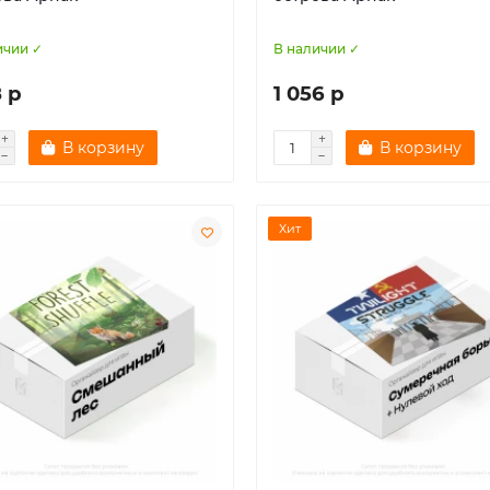
ичии ✓
В наличии ✓
8 р
1 056 р
В корзину
В корзину
Хит