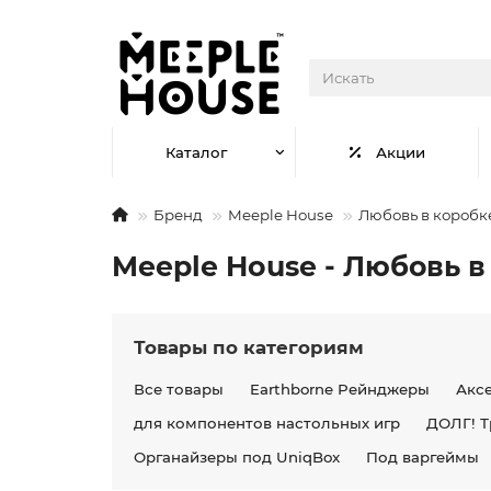
Каталог
Акции
Бренд
Meeple House
Любовь в коробк
Meeple House - Любовь в
Товары по категориям
Все товары
Earthborne Рейнджеры
Акс
для компонентов настольных игр
ДОЛГ! Т
Органайзеры под UniqBox
Под варгеймы