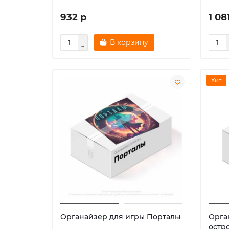
932 р
1 08
В корзину
Хит
Органайзер для игры Порталы
Орга
остр