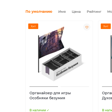
По умолчанию
Имя
Цена
Рейтинг
Мо
Хит
Хит
Органайзер для игры
Орга
Особняки безумия
Духо
В наличии ✓
В нал