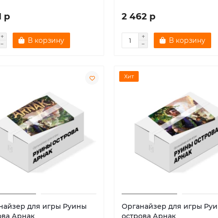
1 р
2 462 р
В корзину
В корзину
Хит
найзер для игры Руины
Органайзер для игры Ру
ова Арнак
острова Арнак