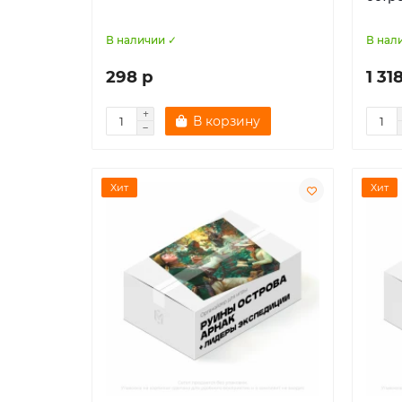
В наличии ✓
В нал
298 р
1 31
В корзину
Хит
Хит