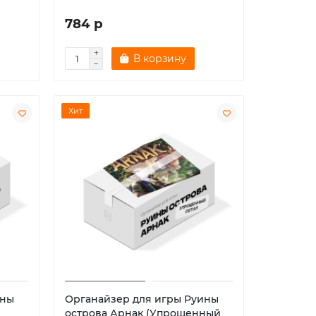
784 р
В корзину
Хит
ины
Органайзер для игры Руины
острова Арнак (Упрощенный