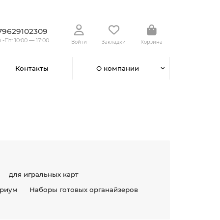
79629102309
.-Пт.: 10:00 — 17:00
Войти
Закладки
Корзина
Контакты
О компании
для игральных карт
риум
Наборы готовых органайзеров