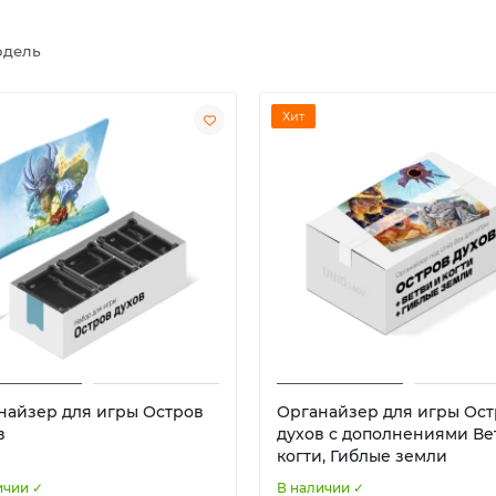
дель
Хит
найзер для игры Остров
Органайзер для игры Ос
в
духов с дополнениями Ве
когти, Гиблые земли
ичии ✓
В наличии ✓