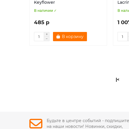
Keyflower
Lacr
В наличии ✓
В нал
485 р
1 00
В корзину
|<
Будьте в центре событий - подпишит
на наши новости! Новинки, скидки,