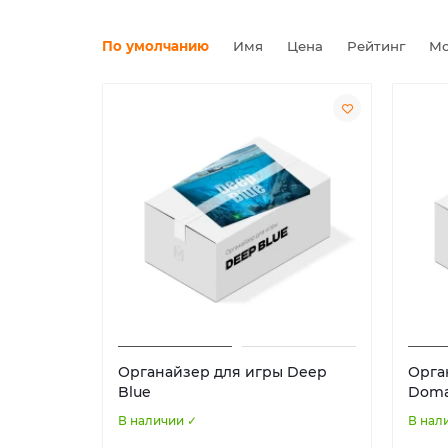
По умолчанию
Имя
Цена
Рейтинг
Мо
Органайзер для игры Deep
Орга
Blue
Doma
В наличии ✓
В нал