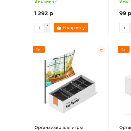
В наличии ✓
В нал
1 292 р
99 
В корзину
Хит
Хит
Органайзер для игры
Орга