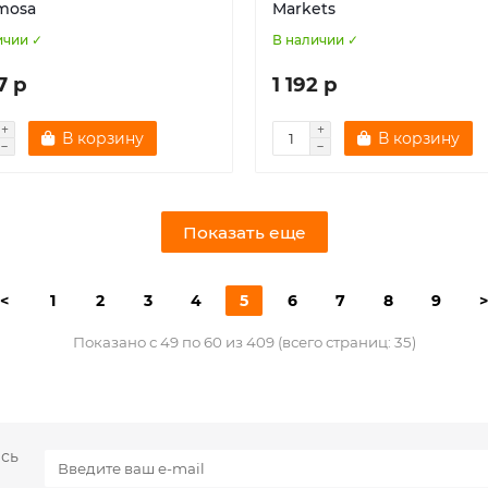
imosa
Markets
ичии ✓
В наличии ✓
7 р
1 192 р
В корзину
В корзину
Показать еще
<
1
2
3
4
5
6
7
8
9
>
Показано с 49 по 60 из 409 (всего страниц: 35)
есь