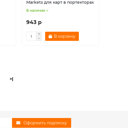
Markets для карт в портекторах
В наличии ✓
943 р
В корзину
>|
Оформить подписку