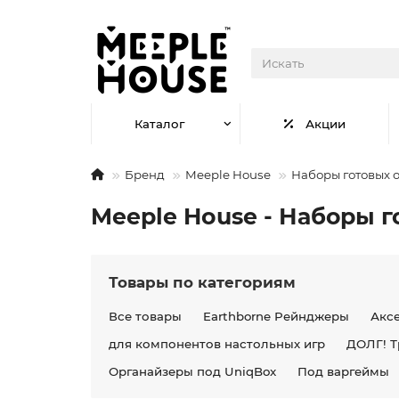
Каталог
Акции
Бренд
Meeple House
Наборы готовых 
Meeple House - Наборы г
Товары по категориям
Все товары
Earthborne Рейнджеры
Акс
для компонентов настольных игр
ДОЛГ! Т
Органайзеры под UniqBox
Под варгеймы