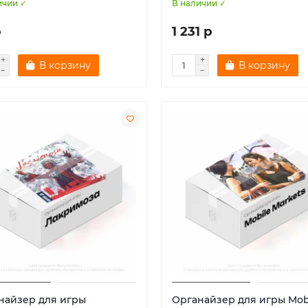
ичии ✓
В наличии ✓
р
1 231 р
В корзину
В корзину
найзер для игры
Органайзер для игры Mob