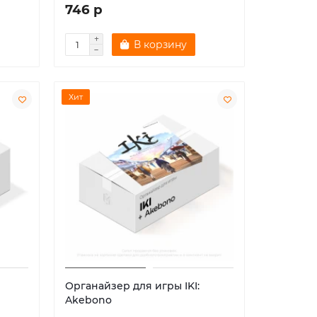
746 р
В корзину
Хит
Органайзер для игры IKI:
Akebono