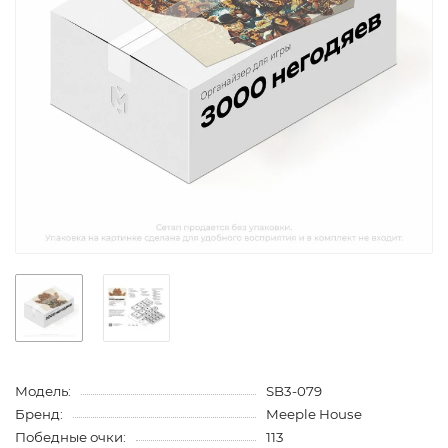
Модель:
SB3-079
Бренд:
Meeple House
Победные очки:
113