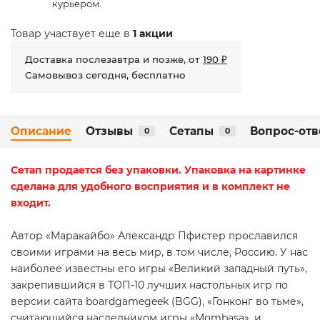
курьером.
Товар участвует еще в
1 акции
Доставка послезавтра и позже, от
190 ₽
Самовывоз сегодня, бесплатно
Описание
Отзывы
Сетапы
Вопрос-отв
0
0
Сетап
продается без упаковки. Упаковка на картинке
сделана для удобного восприятия и в комплект не
входит.
Автор «Маракайбо» Александр Пфистер прославился
своими играми на весь мир, в том числе, Россию. У нас
наиболее известны его игры «Великий западный путь»,
закрепившийся в ТОП-10 лучших настольных игр по
версии сайта boardgamegeek (BGG),
«Гонконг во тьме»
,
считающийся наследником игры «Mombasa», и