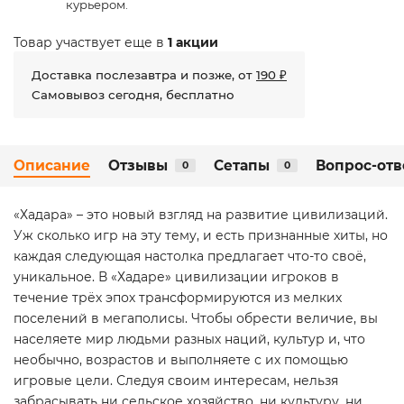
курьером.
Товар участвует еще в
1 акции
Доставка послезавтра и позже, от
190 ₽
Самовывоз сегодня, бесплатно
Описание
Отзывы
Сетапы
Вопрос-отв
0
0
«Хадара» – это новый взгляд на развитие цивилизаций.
Уж сколько игр на эту тему, и есть признанные хиты, но
каждая следующая настолка предлагает что-то своё,
уникальное. В «Хадаре» цивилизации игроков в
течение трёх эпох трансформируются из мелких
поселений в мегаполисы. Чтобы обрести величие, вы
населяете мир людьми разных наций, культур и, что
необычно, возрастов и выполняете с их помощью
игровые цели. Следуя своим интересам, нельзя
забрасывать ни сельское хозяйство, ни культуру, ни